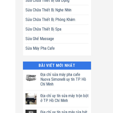
Sửa Chữa Thiết Bị Gia Dụng
Sửa Chữa Thiết Bị Nghe Nhìn
Sửa Chữa Thiết Bị Phòng Khám
Sửa Chữa Thiết Bị Spa
Sửa Ghế Massage
Sửa Máy Pha Cafe
BÀI VIẾT MỚI NHẤT
Địa chỉ sửa máy pha cafe
Nuova Simonelli uy tín TP. Hồ
Chí Minh
Không
có
Địa chỉ uy tín sửa máy trộn bột
bình
luận
ở TP. Hồ Chí Minh
ở
Địa
Không
chỉ
có
Địa chỉ uy tín sửa máy rửa bát
sửa
bình