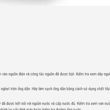
vào nguồn điện và công tắc nguồn đã được bật. Kiểm tra xem dây ngu
c nghẹt trên ống dẫn. Hãy làm sạch ống dẫn bằng cách sử dụng chất tẩ
 đã được kết nối với nguồn nước và cấp nước đủ. Kiểm tra xem van nướ
 chỉnh lại cấu hình máy hoặc kiểm tra đường ống nước.