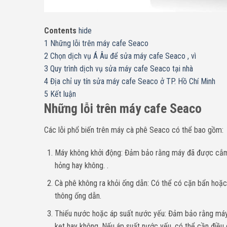
Contents
hide
1
Những lỗi trên máy cafe Seaco
2
Chọn dịch vụ Á Âu để sửa máy cafe Seaco , vì
3
Quy trình dịch vụ sửa máy cafe Seaco tại nhà
4
Địa chỉ uy tín sửa máy cafe Seaco ở TP. Hồ Chí Minh
5
Kết luận
Những lỗi trên máy cafe Seaco
Các lỗi phổ biến trên máy cà phê Seaco có thể bao gồm:
Máy không khởi động: Đảm bảo rằng máy đã được cắm 
hỏng hay không. .
Cà phê không ra khỏi ống dẫn: Có thể có cặn bẩn hoặ
thông ống dẫn.
Thiếu nước hoặc áp suất nước yếu: Đảm bảo rằng máy
kẹt hay không. Nếu áp suất nước yếu, có thể cần điều