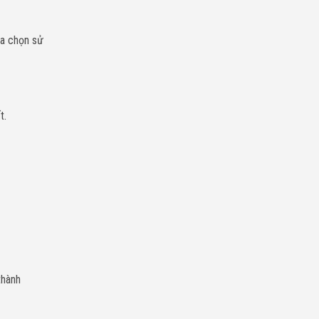
ựa chọn sử
t.
thành