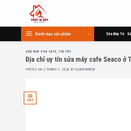
Skip
to
content
Danh mục sản phẩm
Sửa Bếp Từ
Sử
SỬA MÁY PHA CAFE
,
TIN TỨC
Địa chỉ uy tín sửa máy cafe Seaco ở 
POSTED ON
3 THÁNG 7, 2026
BY
QUANTRIWEB
03
Th7