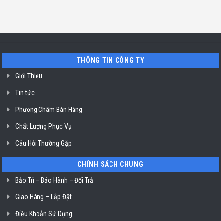
Chí
tín
luận
TP.
Minh
sửa
ở
Hồ
máy
Địa
Chí
rửa
chỉ
Minh
bát
uy
Miele
tín
mất
vệ
nguồn
sinh
tại
nồi
THÔNG TIN CÔNG TY
HCM
chiên
không
dầu
Giới Thiệu
Klasterin
ở
Tin tức
TP.
Hồ
Chí
Phương Châm Bán Hàng
Minh
Chất Lượng Phục Vụ
Câu Hỏi Thường Gặp
CHÍNH SÁCH CHUNG
Bảo Trì – Bảo Hành – Đổi Trả
Giao Hàng – Lắp Đặt
Điều Khoản Sử Dụng