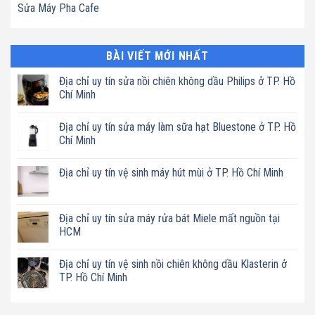
Sửa Máy Pha Cafe
BÀI VIẾT MỚI NHẤT
Địa chỉ uy tín sửa nồi chiên không dầu Philips ở TP. Hồ
Chí Minh
Không
có
Địa chỉ uy tín sửa máy làm sữa hạt Bluestone ở TP. Hồ
bình
luận
Chí Minh
ở
Địa
Không
chỉ
có
Địa chỉ uy tín vệ sinh máy hút mùi ở TP. Hồ Chí Minh
uy
bình
tín
luận
Không
sửa
ở
có
nồi
Địa
bình
chiên
chỉ
luận
Địa chỉ uy tín sửa máy rửa bát Miele mất nguồn tại
không
uy
ở
dầu
tín
HCM
Địa
Philips
sửa
chỉ
ở
máy
Không
uy
TP.
làm
có
tín
Địa chỉ uy tín vệ sinh nồi chiên không dầu Klasterin ở
Hồ
sữa
bình
vệ
Chí
hạt
luận
TP. Hồ Chí Minh
sinh
Minh
Bluestone
ở
máy
ở
Địa
Không
hút
TP.
chỉ
có
mùi
Hồ
uy
bình
ở