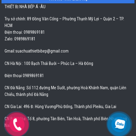
THIẾT BỊ NHÀ BẾP Á -ÂU
Trụ sở chính: 89 Đồng Văn Cống – Phường Thạnh Mỹ Lợi – Quận 2 – TP.
HCM
Điện thoại: 0989869181
Zalo: 0989869181
Gmail:
suachuathietbibep@gmail.com
CN Hà Nội : 100 Bạch Thái Bưởi – Phúc La – Hà Đông
Điện thoại 0989869181
CN Đà Nẵng: Số 112 đường Me Suốt, phường Hoà Khánh Nam, quận Liên
Chiểu, thành phố Đà Nẵng
CN Gia Lai: 496 Đ. Hùng VươngPhù Đổng, Thành phố Pleiku, Gia Lai
CN Biên Hòa: Tổ 8, phường Tân Biên, Tân Hoà, Thành phố Biên Hòa, Đồng
Nai