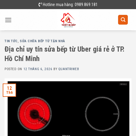
Skip
Hotline mua hàng: 0989.869.181
to
content
TIN TỨC
,
SỬA CHỮA BẾP TỪ TẬN NHÀ
Địa chỉ uy tín sửa bếp từ Uber giá rẻ ở TP.
Hồ Chí Minh
POSTED ON
12 THÁNG 6, 2026
BY
QUANTRIWEB
12
Th6