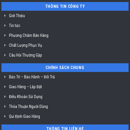
03
THÔNG TIN CÔNG TY
ở
TP.
Hồ
Giới Thiệu
Chí
Minh
Tin tức
Phương Châm Bán Hàng
Chất Lượng Phục Vụ
Câu Hỏi Thường Gặp
CHÍNH SÁCH CHUNG
Bảo Trì – Bảo Hành – Đổi Trả
Giao Hàng – Lắp Đặt
Điều Khoản Sử Dụng
Thỏa Thuận Người Dùng
Qui Định Giao Hàng
THÔNG TIN LIÊN HỆ