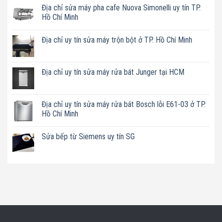
Địa chỉ sửa máy pha cafe Nuova Simonelli uy tín TP.
Hồ Chí Minh
Không
có
Địa chỉ uy tín sửa máy trộn bột ở TP. Hồ Chí Minh
bình
luận
Không
ở
có
Địa
bình
chỉ
luận
Địa chỉ uy tín sửa máy rửa bát Junger tại HCM
sửa
ở
máy
Địa
Không
pha
chỉ
có
cafe
uy
bình
Nuova
tín
luận
Địa chỉ uy tín sửa máy rửa bát Bosch lỗi E61-03 ở TP.
Simonelli
sửa
ở
uy
Hồ Chí Minh
máy
Địa
tín
trộn
chỉ
TP.
Không
bột
uy
Hồ
có
ở
tín
Sửa bếp từ Siemens uy tín SG
Chí
bình
TP.
sửa
Minh
luận
Hồ
máy
Không
ở
Chí
rửa
có
Địa
Minh
bát
bình
chỉ
Junger
luận
uy
tại
ở
tín
HCM
Sửa
sửa
bếp
máy
từ
rửa
Siemens
bát
uy
Bosch
tín
lỗi
SG
E61-