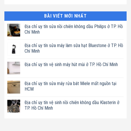
BÀI VIẾT MỚI NHẤT
Địa chỉ uy tín sửa nồi chiên không dầu Philips ở TP. Hồ
Chí Minh
Không
có
Địa chỉ uy tín sửa máy làm sữa hạt Bluestone ở TP. Hồ
bình
luận
Chí Minh
ở
Địa
Không
chỉ
có
Địa chỉ uy tín vệ sinh máy hút mùi ở TP. Hồ Chí Minh
uy
bình
tín
luận
Không
sửa
ở
có
nồi
Địa
bình
chiên
chỉ
luận
Địa chỉ uy tín sửa máy rửa bát Miele mất nguồn tại
không
uy
ở
dầu
tín
HCM
Địa
Philips
sửa
chỉ
ở
máy
Không
uy
TP.
làm
có
tín
Địa chỉ uy tín vệ sinh nồi chiên không dầu Klasterin ở
Hồ
sữa
bình
vệ
Chí
hạt
luận
TP. Hồ Chí Minh
sinh
Minh
Bluestone
ở
máy
ở
Địa
Không
hút
TP.
chỉ
có
mùi
Hồ
uy
bình
ở
Chí
tín
luận
TP.
Minh
sửa
ở