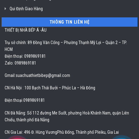
Qui Định Giao Hàng
THÔNG TIN LIÊN HỆ
THIẾT BỊ NHÀ BẾP Á -ÂU
Trụ sở chính: 89 Đồng Văn Cống – Phường Thạnh Mỹ Lợi – Quận 2 – TP.
HCM
Điện thoại: 0989869181
Zalo: 0989869181
Gmail:
suachuathietbibep@gmail.com
CN Hà Nội : 100 Bạch Thái Bưởi – Phúc La – Hà Đông
Điện thoại 0989869181
CN Đà Nẵng: Số 112 đường Me Suốt, phường Hoà Khánh Nam, quận Liên
Chiểu, thành phố Đà Nẵng
CN Gia Lai: 496 Đ. Hùng VươngPhù Đổng, Thành phố Pleiku, Gia Lai