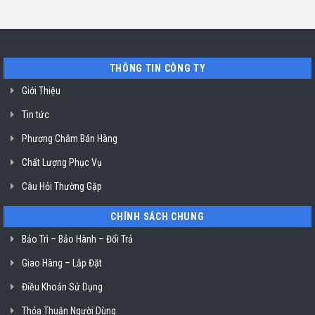
Hồ
máy
Địa
Chí
rửa
chỉ
Minh
bát
uy
Miele
tín
mất
vệ
nguồn
sinh
tại
nồi
THÔNG TIN CÔNG TY
HCM
chiên
không
dầu
Giới Thiệu
Klasterin
ở
Tin tức
TP.
Hồ
Chí
Phương Châm Bán Hàng
Minh
Chất Lượng Phục Vụ
Câu Hỏi Thường Gặp
CHÍNH SÁCH CHUNG
Bảo Trì – Bảo Hành – Đổi Trả
Giao Hàng – Lắp Đặt
Điều Khoản Sử Dụng
Thỏa Thuận Người Dùng