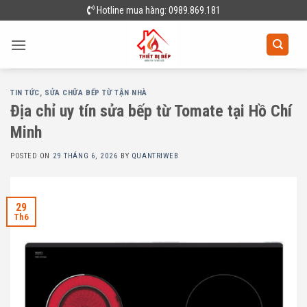
Skip
Hotline mua hàng: 0989.869.181
to
content
TIN TỨC
,
SỬA CHỮA BẾP TỪ TẬN NHÀ
Địa chỉ uy tín sửa bếp từ Tomate tại Hồ Chí
Minh
POSTED ON
29 THÁNG 6, 2026
BY
QUANTRIWEB
29
Th6