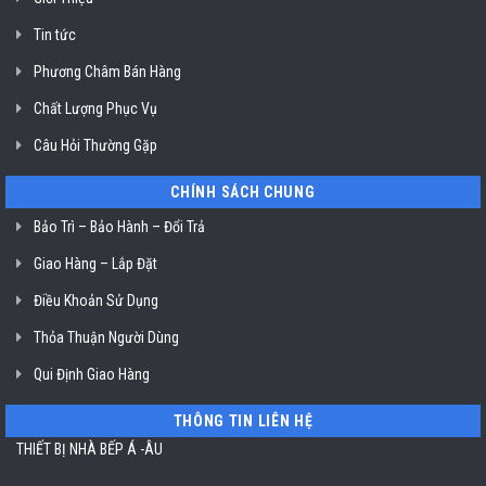
Klasterin
ở
Tin tức
TP.
Hồ
Chí
Phương Châm Bán Hàng
Minh
Chất Lượng Phục Vụ
Câu Hỏi Thường Gặp
CHÍNH SÁCH CHUNG
Bảo Trì – Bảo Hành – Đổi Trả
Giao Hàng – Lắp Đặt
Điều Khoản Sử Dụng
Thỏa Thuận Người Dùng
Qui Định Giao Hàng
THÔNG TIN LIÊN HỆ
THIẾT BỊ NHÀ BẾP Á -ÂU