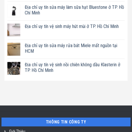
có
Địa chỉ uy tín sửa máy làm sữa hạt Bluestone ở TP. Hồ
bình
luận
Chí Minh
ở
Địa
Không
chỉ
có
Địa chỉ uy tín vệ sinh máy hút mùi ở TP. Hồ Chí Minh
uy
bình
tín
luận
Không
sửa
ở
có
nồi
Địa
bình
chiên
chỉ
luận
Địa chỉ uy tín sửa máy rửa bát Miele mất nguồn tại
không
uy
ở
dầu
tín
HCM
Địa
Philips
sửa
chỉ
ở
máy
Không
uy
TP.
làm
có
tín
Địa chỉ uy tín vệ sinh nồi chiên không dầu Klasterin ở
Hồ
sữa
bình
vệ
Chí
hạt
luận
TP. Hồ Chí Minh
sinh
Minh
Bluestone
ở
máy
ở
Địa
Không
hút
TP.
chỉ
có
mùi
Hồ
uy
bình
ở
Chí
tín
luận
TP.
Minh
sửa
ở
Hồ
máy
Địa
Chí
rửa
chỉ
Minh
bát
uy
Miele
tín
mất
vệ
nguồn
sinh
tại
nồi
THÔNG TIN CÔNG TY
HCM
chiên
không
dầu
Giới Thiệu