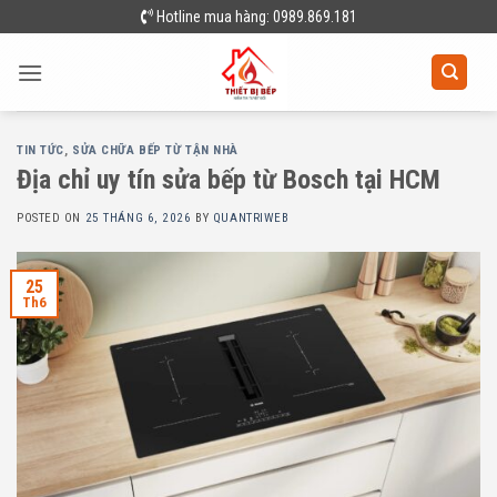
Skip
Hotline mua hàng: 0989.869.181
to
content
TIN TỨC
,
SỬA CHỮA BẾP TỪ TẬN NHÀ
Địa chỉ uy tín sửa bếp từ Bosch tại HCM
POSTED ON
25 THÁNG 6, 2026
BY
QUANTRIWEB
25
Th6