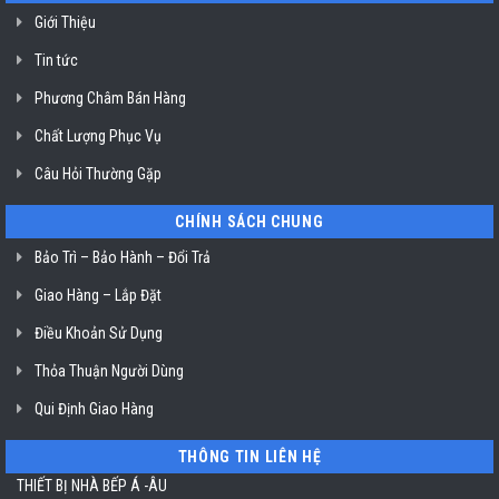
không
dầu
Giới Thiệu
Klasterin
ở
Tin tức
TP.
Hồ
Chí
Phương Châm Bán Hàng
Minh
Chất Lượng Phục Vụ
Câu Hỏi Thường Gặp
CHÍNH SÁCH CHUNG
Bảo Trì – Bảo Hành – Đổi Trả
Giao Hàng – Lắp Đặt
Điều Khoản Sử Dụng
Thỏa Thuận Người Dùng
Qui Định Giao Hàng
THÔNG TIN LIÊN HỆ
THIẾT BỊ NHÀ BẾP Á -ÂU