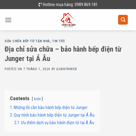
Skip
Hotline mua hàng: 0989.869.181
to
content
SỬA CHỮA BẾP TỪ TẬN NHÀ
,
TIN TỨC
Địa chỉ sửa chữa – bảo hành bếp điện từ
Junger tại Á Âu
POSTED ON
7 THÁNG 1, 2024
BY
QUANTRIWEB
Contents
hide
1
Những lỗi cần bảo hành bếp điện từ Junger
2
Quy trình bảo hành bếp điện từ Junger tại Á Âu
2.1
Ưu điểm dịch vụ bảo hành điện tử tại Á Âu