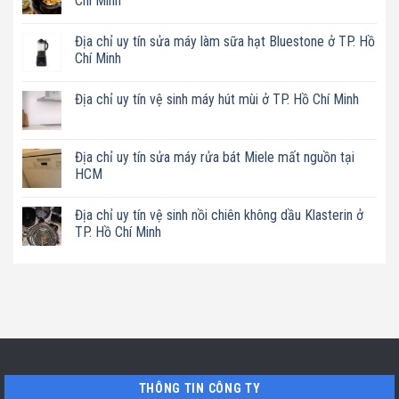
Chí Minh
Không
có
Địa chỉ uy tín sửa máy làm sữa hạt Bluestone ở TP. Hồ
bình
luận
Chí Minh
ở
Địa
Không
chỉ
có
Địa chỉ uy tín vệ sinh máy hút mùi ở TP. Hồ Chí Minh
uy
bình
tín
luận
Không
sửa
ở
có
nồi
Địa
bình
chiên
chỉ
luận
Địa chỉ uy tín sửa máy rửa bát Miele mất nguồn tại
không
uy
ở
dầu
tín
HCM
Địa
Philips
sửa
chỉ
ở
máy
Không
uy
TP.
làm
có
tín
Địa chỉ uy tín vệ sinh nồi chiên không dầu Klasterin ở
Hồ
sữa
bình
vệ
Chí
hạt
luận
TP. Hồ Chí Minh
sinh
Minh
Bluestone
ở
máy
ở
Địa
Không
hút
TP.
chỉ
có
mùi
Hồ
uy
bình
ở
Chí
tín
luận
TP.
Minh
sửa
ở
Hồ
máy
Địa
Chí
rửa
chỉ
Minh
bát
uy
Miele
tín
mất
vệ
nguồn
sinh
tại
nồi
THÔNG TIN CÔNG TY
HCM
chiên