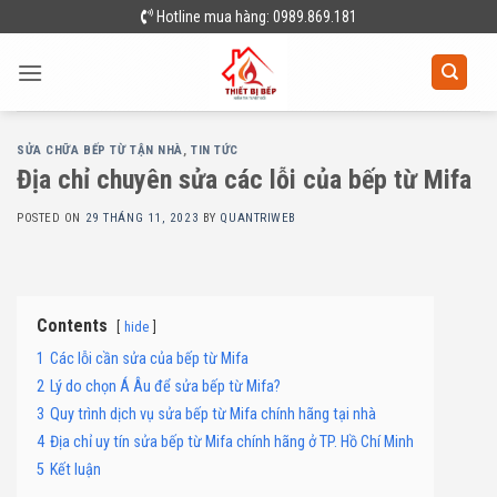
Skip
Hotline mua hàng: 0989.869.181
to
content
SỬA CHỮA BẾP TỪ TẬN NHÀ
,
TIN TỨC
Địa chỉ chuyên sửa các lỗi của bếp từ Mifa
POSTED ON
29 THÁNG 11, 2023
BY
QUANTRIWEB
Contents
hide
1
Các lỗi cần sửa của bếp từ Mifa
2
Lý do chọn Á Âu để sửa bếp từ Mifa?
3
Quy trình dịch vụ sửa bếp từ Mifa chính hãng tại nhà
4
Địa chỉ uy tín sửa bếp từ Mifa chính hãng ở TP. Hồ Chí Minh
5
Kết luận