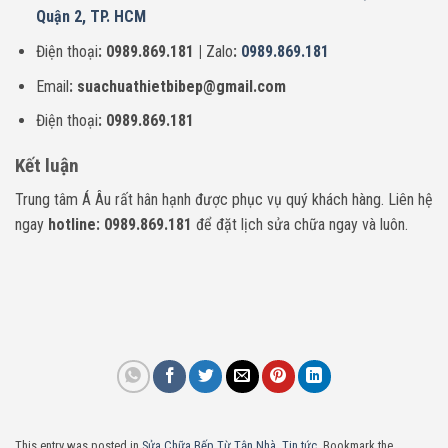
Quận 2, TP. HCM
Điện thoại
: 0989.869.181 |
Zalo
:
0989.869.181
Email
: suachuathietbibep@gmail.com
Điện thoại
: 0989.869.181
Kết luận
Trung tâm Á Âu rất hân hạnh được phục vụ quý khách hàng. Liên hệ
ngay
hotline: 0989.869.181
để đặt lịch sửa chữa ngay và luôn.
This entry was posted in
Sửa Chữa Bếp Từ Tận Nhà
,
Tin tức
. Bookmark the