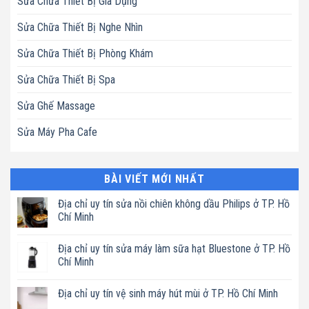
Sửa Chữa Thiết Bị Gia Dụng
Sửa Chữa Thiết Bị Nghe Nhìn
Sửa Chữa Thiết Bị Phòng Khám
Sửa Chữa Thiết Bị Spa
Sửa Ghế Massage
Sửa Máy Pha Cafe
BÀI VIẾT MỚI NHẤT
Địa chỉ uy tín sửa nồi chiên không dầu Philips ở TP. Hồ
Chí Minh
Không
có
Địa chỉ uy tín sửa máy làm sữa hạt Bluestone ở TP. Hồ
bình
luận
Chí Minh
ở
Địa
Không
chỉ
có
Địa chỉ uy tín vệ sinh máy hút mùi ở TP. Hồ Chí Minh
uy
bình
tín
luận
Không