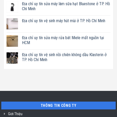
có
Địa chỉ uy tín sửa máy làm sữa hạt Bluestone ở TP. Hồ
bình
luận
Chí Minh
ở
Địa
Không
chỉ
có
Địa chỉ uy tín vệ sinh máy hút mùi ở TP. Hồ Chí Minh
uy
bình
tín
luận
Không
sửa
ở
có
nồi
Địa
bình
chiên
chỉ
luận
Địa chỉ uy tín sửa máy rửa bát Miele mất nguồn tại
không
uy
ở
dầu
tín
HCM
Địa
Philips
sửa
chỉ
ở
máy
Không
uy
TP.
làm
có
tín
Địa chỉ uy tín vệ sinh nồi chiên không dầu Klasterin ở
Hồ
sữa
bình
vệ
Chí
hạt
luận
TP. Hồ Chí Minh
sinh
Minh
Bluestone
ở
máy
ở
Địa
Không
hút
TP.
chỉ
có
mùi
Hồ
uy
bình
ở
Chí
tín
luận
TP.
Minh
sửa
ở
Hồ
máy
Địa
Chí
rửa
chỉ
Minh
bát
uy
Miele
tín
mất
vệ
nguồn
sinh
tại
nồi
THÔNG TIN CÔNG TY
HCM
chiên
không
dầu
Giới Thiệu
Klasterin