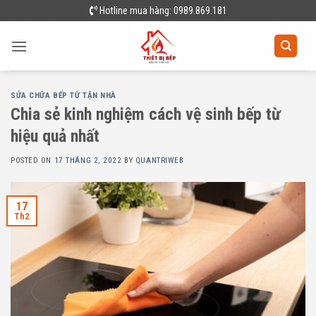
Skip
Hotline mua hàng: 0989.869.181
to
content
SỬA CHỮA BẾP TỪ TẬN NHÀ
Chia sẻ kinh nghiệm cách vệ sinh bếp từ
hiệu quả nhất
POSTED ON
17 THÁNG 2, 2022
BY
QUANTRIWEB
17
Th2