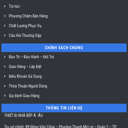
ở
Tin tức
TP.
Hồ
Chí
Phương Châm Bán Hàng
Minh
Chất Lượng Phục Vụ
Câu Hỏi Thường Gặp
CHÍNH SÁCH CHUNG
Bảo Trì – Bảo Hành – Đổi Trả
Giao Hàng – Lắp Đặt
Điều Khoản Sử Dụng
Thỏa Thuận Người Dùng
Qui Định Giao Hàng
THÔNG TIN LIÊN HỆ
THIẾT BỊ NHÀ BẾP Á -ÂU
Trụ sở chính: 89 Đồng Văn Cống – Phường Thạnh Mỹ Lợi – Quận 2 – TP.