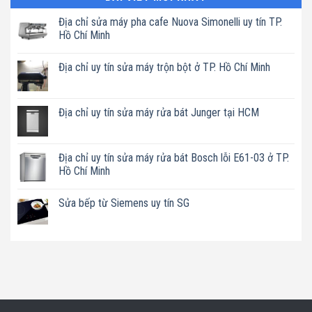
Địa chỉ sửa máy pha cafe Nuova Simonelli uy tín TP.
Hồ Chí Minh
Không
có
Địa chỉ uy tín sửa máy trộn bột ở TP. Hồ Chí Minh
bình
luận
Không
ở
có
Địa
bình
chỉ
luận
Địa chỉ uy tín sửa máy rửa bát Junger tại HCM
sửa
ở
máy
Địa
Không
pha
chỉ
có
cafe
uy
bình
Nuova
tín
luận
Địa chỉ uy tín sửa máy rửa bát Bosch lỗi E61-03 ở TP.
Simonelli
sửa
ở
uy
Hồ Chí Minh
máy
Địa
tín
trộn
chỉ
TP.
Không
bột
uy
Hồ
có
ở
tín
Sửa bếp từ Siemens uy tín SG
Chí
bình
TP.
sửa
Minh
luận
Hồ
máy
Không
ở
Chí
rửa
có
Địa
Minh
bát
bình
chỉ
Junger
luận
uy
tại
ở
tín
HCM
Sửa
sửa
bếp
máy
từ
rửa
Siemens
bát
uy
Bosch
tín
lỗi