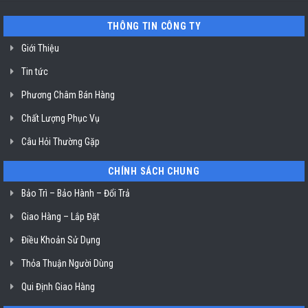
SG
E61-
03
THÔNG TIN CÔNG TY
ở
TP.
Hồ
Giới Thiệu
Chí
Minh
Tin tức
Phương Châm Bán Hàng
Chất Lượng Phục Vụ
Câu Hỏi Thường Gặp
CHÍNH SÁCH CHUNG
Bảo Trì – Bảo Hành – Đổi Trả
Giao Hàng – Lắp Đặt
Điều Khoản Sử Dụng
Thỏa Thuận Người Dùng
Qui Định Giao Hàng