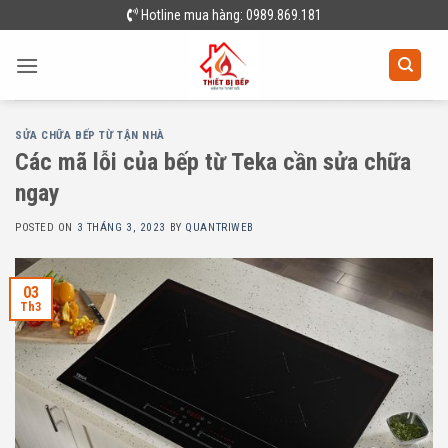
Skip
Hotline mua hàng: 0989.869.181
to
content
SỬA CHỮA BẾP TỪ TẬN NHÀ
Các mã lỗi của bếp từ Teka cần sửa chữa
ngay
POSTED ON
3 THÁNG 3, 2023
BY
QUANTRIWEB
03
Th3