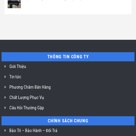
không
luận
tủ
Không
dầu
ở
rượu
có
Klasterin
Địa
vang
bình
ở
chỉ
Liebherr
luận
TP.
sửa
ở
ở
Hồ
máy
Sài
Địa
Chí
pha
Gòn
chỉ
Minh
cafe
uy
Nuova
tín
Simonelli
sửa
uy
máy
tín
trộn
TP.
bột
Hồ
ở
THÔNG TIN CÔNG TY
Chí
TP.
Minh
Hồ
Giới Thiệu
Chí
Minh
Tin tức
Phương Châm Bán Hàng
Chất Lượng Phục Vụ
Câu Hỏi Thường Gặp
CHÍNH SÁCH CHUNG
Bảo Trì – Bảo Hành – Đổi Trả