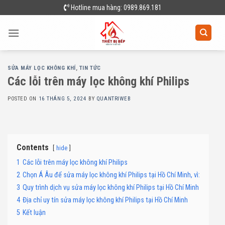
Skip
Hotline mua hàng: 0989.869.181
to
content
SỬA MÁY LỌC KHÔNG KHÍ
,
TIN TỨC
Các lỗi trên máy lọc không khí Philips
POSTED ON
16 THÁNG 5, 2024
BY
QUANTRIWEB
Contents
hide
1
Các lỗi trên máy lọc không khí Philips
2
Chọn Á Âu để sửa máy lọc không khí Philips tại Hồ Chí Minh, vì:
3
Quy trình dịch vụ sửa máy lọc không khí Philips tại Hồ Chí Minh
4
Địa chỉ uy tín sửa máy lọc không khí Philips tại Hồ Chí Minh
5
Kết luận