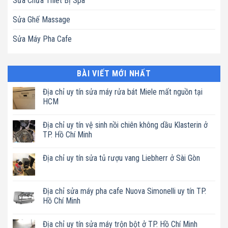
Sửa Chữa Thiết Bị Spa
Sửa Ghế Massage
Sửa Máy Pha Cafe
BÀI VIẾT MỚI NHẤT
Địa chỉ uy tín sửa máy rửa bát Miele mất nguồn tại
HCM
Không
có
Địa chỉ uy tín vệ sinh nồi chiên không dầu Klasterin ở
bình
luận
TP. Hồ Chí Minh
ở
Địa
Không
chỉ
có
Địa chỉ uy tín sửa tủ rượu vang Liebherr ở Sài Gòn
uy
bình
tín
luận
Không
sửa
ở
có
máy
Địa
bình
rửa
chỉ
luận
Địa chỉ sửa máy pha cafe Nuova Simonelli uy tín TP.
bát
uy
ở
Miele
tín
Hồ Chí Minh
Địa
mất
vệ
chỉ
nguồn
sinh
Không
uy
tại
nồi
có
tín
Địa chỉ uy tín sửa máy trộn bột ở TP. Hồ Chí Minh
HCM
chiên
bình
sửa