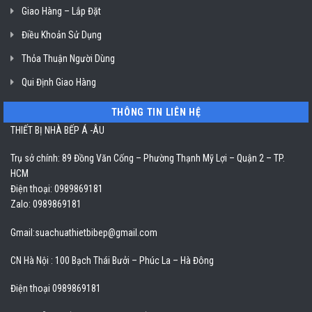
Giao Hàng – Lắp Đặt
Điều Khoản Sử Dụng
Thỏa Thuận Người Dùng
Qui Định Giao Hàng
THÔNG TIN LIÊN HỆ
THIẾT BỊ NHÀ BẾP Á -ÂU
Trụ sở chính: 89 Đồng Văn Cống – Phường Thạnh Mỹ Lợi – Quận 2 – TP.
HCM
Điện thoại: 0989869181
Zalo: 0989869181
Gmail:
suachuathietbibep@gmail.com
CN Hà Nội : 100 Bạch Thái Bưởi – Phúc La – Hà Đông
Điện thoại 0989869181