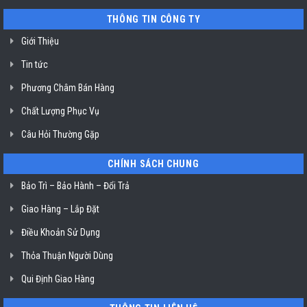
nguồn
sinh
tại
nồi
THÔNG TIN CÔNG TY
HCM
chiên
không
dầu
Giới Thiệu
Klasterin
ở
Tin tức
TP.
Hồ
Chí
Phương Châm Bán Hàng
Minh
Chất Lượng Phục Vụ
Câu Hỏi Thường Gặp
CHÍNH SÁCH CHUNG
Bảo Trì – Bảo Hành – Đổi Trả
Giao Hàng – Lắp Đặt
Điều Khoản Sử Dụng
Thỏa Thuận Người Dùng
Qui Định Giao Hàng