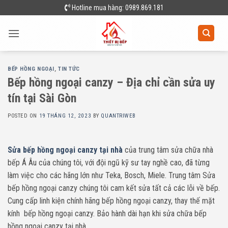
Skip
Hotline mua hàng: 0989.869.181
to
content
BẾP HỒNG NGOẠI
,
TIN TỨC
Bếp hồng ngoại canzy – Địa chỉ cần sửa uy
tín tại Sài Gòn
POSTED ON
19 THÁNG 12, 2023
BY
QUANTRIWEB
Sửa bếp hồng ngoại canzy tại nhà
của trung tâm sửa chữa nhà
bếp Á Âu của chúng tôi, với đội ngũ kỹ sư tay nghề cao, đã từng
làm việc cho các hãng lớn như Teka, Bosch, Miele. Trung tâm Sửa
bếp hồng ngoại canzy chúng tôi cam kết sửa tất cả các lỗi về bếp.
Cung cấp linh kiện chính hãng bếp hồng ngoại canzy, thay thế mặt
kính bếp hồng ngoại canzy. Bảo hành dài hạn khi sửa chữa bếp
hồng ngoại canzy tại nhà.