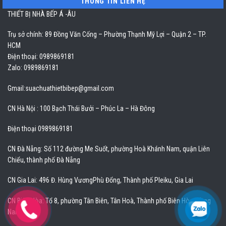
THÔNG TIN LIÊN HỆ
THIẾT BỊ NHÀ BẾP Á -ÂU
Trụ sở chính: 89 Đồng Văn Cống – Phường Thạnh Mỹ Lợi – Quận 2 – TP.
HCM
Điện thoại: 0989869181
Zalo: 0989869181
Gmail:
suachuathietbibep@gmail.com
CN Hà Nội : 100 Bạch Thái Bưởi – Phúc La – Hà Đông
Điện thoại 0989869181
CN Đà Nẵng: Số 112 đường Me Suốt, phường Hoà Khánh Nam, quận Liên
Chiểu, thành phố Đà Nẵng
CN Gia Lai: 496 Đ. Hùng VươngPhù Đổng, Thành phố Pleiku, Gia Lai
CN Biên Hòa: Tổ 8, phường Tân Biên, Tân Hoà, Thành phố Biên Hòa, Đồng
Nai