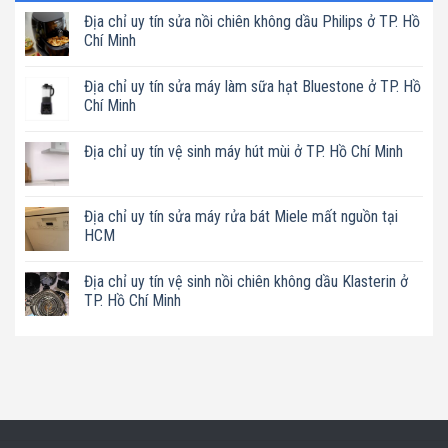
Địa chỉ uy tín sửa nồi chiên không dầu Philips ở TP. Hồ
Chí Minh
Không
có
Địa chỉ uy tín sửa máy làm sữa hạt Bluestone ở TP. Hồ
bình
luận
Chí Minh
ở
Địa
Không
chỉ
có
Địa chỉ uy tín vệ sinh máy hút mùi ở TP. Hồ Chí Minh
uy
bình
tín
luận
Không
sửa
ở
có
nồi
Địa
bình
chiên
chỉ
luận
Địa chỉ uy tín sửa máy rửa bát Miele mất nguồn tại
không
uy
ở
dầu
tín
HCM
Địa
Philips
sửa
chỉ
ở
máy
Không
uy
TP.
làm
có
tín
Địa chỉ uy tín vệ sinh nồi chiên không dầu Klasterin ở
Hồ
sữa
bình
vệ
Chí
hạt
luận
TP. Hồ Chí Minh
sinh
Minh
Bluestone
ở
máy
ở
Địa
Không
hút
TP.
chỉ
có
mùi
Hồ
uy
bình
ở
Chí
tín
luận
TP.
Minh
sửa
ở
Hồ
máy
Địa
Chí
rửa
chỉ
Minh
bát
uy
Miele
tín
mất
vệ