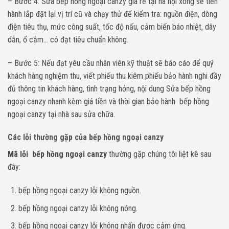
– Bước 4: Sửa bếp hồng ngoại canzy giá rẻ tại hà nội xong sẽ tiến
hành lắp đặt lại vị trí cũ và chạy thử để kiểm tra: nguồn điện, dòng
điện tiêu thụ, mức công suất, tốc độ nấu, cảm biến báo nhiệt, dây
dẫn, ổ cắm… có đạt tiêu chuẩn không.
– Bước 5: Nếu đạt yêu cầu nhân viên kỹ thuật sẽ báo cáo để quý
khách hàng nghiệm thu, viết phiếu thu kiêm phiếu bảo hành nghi đầy
đủ thông tin khách hàng, tình trạng hỏng, nội dung Sửa bếp hồng
ngoại canzy nhanh kèm giá tiền và thời gian bảo hành bếp hồng
ngoại canzy tại nhà sau sửa chữa.
Các lỗi thường gặp của bếp hồng ngoại canzy
Mã lỗi bếp hồng ngoại canzy
thường gặp chúng tôi liệt kê sau
đây:
bếp hồng ngoại canzy lỗi không nguồn.
bếp hồng ngoại canzy lỗi không nóng.
bếp hồng ngoại canzy lỗi không nhấn được cảm ứng.