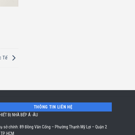
c Tế
THÔNG TIN LIÊN HỆ
HIẾT BỊ NHÀ BẾP Á -ÂU
rụ sở chính: 89 Đồng Văn Cống – Phường Thạnh Mỹ Lợi – Quận 2
 TP. HCM