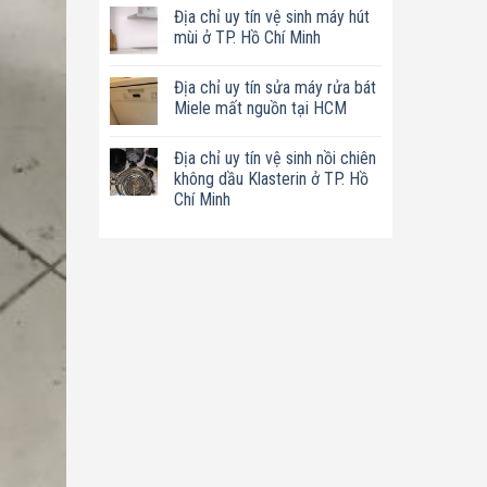
có
tín
Địa chỉ uy tín vệ sinh máy hút
bình
sửa
luận
mùi ở TP. Hồ Chí Minh
nồi
ở
chiên
Địa
Không
không
chỉ
có
dầu
Địa chỉ uy tín sửa máy rửa bát
uy
bình
Philips
tín
luận
Miele mất nguồn tại HCM
ở
sửa
ở
TP.
máy
Địa
Không
Hồ
làm
chỉ
có
Chí
Địa chỉ uy tín vệ sinh nồi chiên
sữa
uy
bình
Minh
hạt
tín
luận
không dầu Klasterin ở TP. Hồ
Bluestone
vệ
ở
Chí Minh
ở
sinh
Địa
TP.
máy
chỉ
Không
Hồ
hút
uy
có
Chí
mùi
tín
bình
Minh
ở
sửa
luận
TP.
máy
ở
Hồ
rửa
Địa
Chí
bát
chỉ
Minh
Miele
uy
mất
tín
nguồn
vệ
tại
sinh
HCM
nồi
chiên
không
dầu
Klasterin
ở
TP.
Hồ