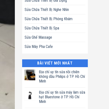
Sửa Chữa Thiết Bị Gia Dụng
Sửa Chữa Thiết Bị Nghe Nhìn
Sửa Chữa Thiết Bị Phòng Khám
Sửa Chữa Thiết Bị Spa
Sửa Ghế Massage
Sửa Máy Pha Cafe
BÀI VIẾT MỚI NHẤT
Địa chỉ uy tín sửa nồi chiên
không dầu Philips ở TP. Hồ Chí
Minh
Không
có
Địa chỉ uy tín sửa máy làm sữa
bình
luận
hạt Bluestone ở TP. Hồ Chí
ở
Minh
Địa
chỉ
Không
uy