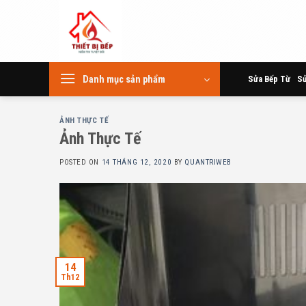
Skip
to
content
Danh mục sản phẩm
Sửa Bếp Từ
Sử
ẢNH THỰC TẾ
Ảnh Thực Tế
POSTED ON
14 THÁNG 12, 2020
BY
QUANTRIWEB
14
Th12