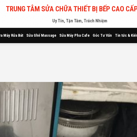
TRUNG TÂM SỬA CHỮA THIẾT BỊ BẾP CAO CẤP
Uy Tín, Tận Tâm, Trách Nhiệm
a Máy Rửa Bát
Sửa Ghế Massage
Sửa Máy Pha Cafe
Góc Tư Vấn
Tin tức & Kiế