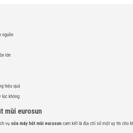
n nguồn
ồn lớn
ng hiệu quả
y lúc không
út mùi eurosun
ịch vụ
sửa máy hút mùi eurosun
cam kết là địa chỉ số một uy tín cho 