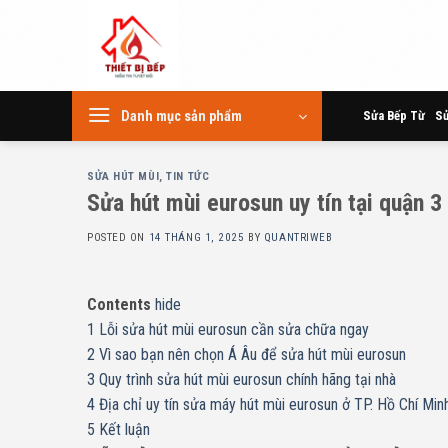
Skip
to
content
Danh mục sản phẩm
Sửa Bếp Từ
Sử
SỬA HÚT MÙI
,
TIN TỨC
Sửa hút mùi eurosun uy tín tại quận 3
POSTED ON
14 THÁNG 1, 2025
BY
QUANTRIWEB
Contents
hide
1
Lỗi sửa hút mùi eurosun cần sửa chữa ngay
2
Vì sao bạn nên chọn Á Âu để sửa hút mùi eurosun
3
Quy trình sửa hút mùi eurosun chính hãng tại nhà
4
Địa chỉ uy tín sửa máy hút mùi eurosun ở TP. Hồ Chí Min
5
Kết luận