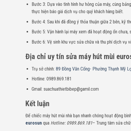
Bước 3: Dựa vào tình hình hư hỏng của máy, cùng bảng 
thực hiện báo giá dịch vụ cho quý khách hàng biết.
Bước 4: Sau khi đã đồng ý thỏa thuận giữa 2 bên, kỹ th
Bước 5: Vận hành lại máy xem đã hoạt động ổn chưa, sa
Bước 6: Vệ sinh khu vực sửa chữa và thu phí dịch vụ và
Địa chỉ uy tín sửa máy hút mùi eur
Trụ sở chính:
89 Đồng Văn Cống- Phường Thạnh Mỹ L
Hotline: 0989.869.181
Gmail: suachuathietbibep@gamil.com
Kết luận
Để chiếc máy hút mùi nhà bạn nhanh chóng hoạt động bình 
eurosun
qua
Hotline: 0989.869.181
– Trung tâm sửa chữa