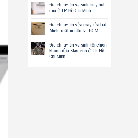
có
tín
Địa chỉ uy tín vệ sinh máy hút
bình
sửa
luận
mùi ở TP. Hồ Chí Minh
nồi
ở
chiên
Địa
Không
không
chỉ
có
dầu
Địa chỉ uy tín sửa máy rửa bát
uy
bình
Philips
tín
luận
Miele mất nguồn tại HCM
ở
sửa
ở
TP.
máy
Địa
Không
Hồ
làm
chỉ
có
Chí
Địa chỉ uy tín vệ sinh nồi chiên
sữa
uy
bình
Minh
hạt
tín
luận
không dầu Klasterin ở TP. Hồ
Bluestone
vệ
ở
Chí Minh
ở
sinh
Địa
TP.
máy
chỉ
Không
Hồ
hút
uy
có
Chí
mùi
tín
bình
Minh
ở
sửa
luận
TP.
máy
ở
Hồ
rửa
Địa
Chí
bát
chỉ
Minh
Miele
uy
mất
tín
nguồn
vệ
tại
sinh
HCM
nồi
chiên
không
dầu
Klasterin
ở
TP.
Hồ