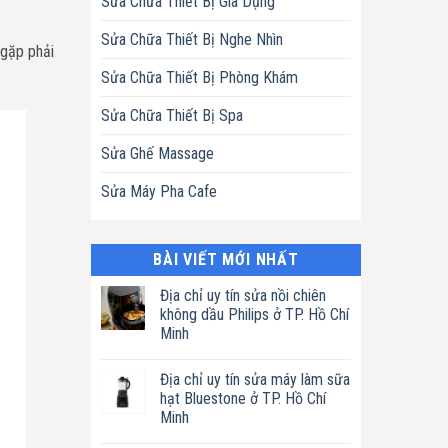
Sửa Chữa Thiết Bị Gia Dụng
Sửa Chữa Thiết Bị Nghe Nhìn
 gặp phải
Sửa Chữa Thiết Bị Phòng Khám
Sửa Chữa Thiết Bị Spa
Sửa Ghế Massage
Sửa Máy Pha Cafe
BÀI VIẾT MỚI NHẤT
Địa chỉ uy tín sửa nồi chiên
không dầu Philips ở TP. Hồ Chí
Minh
Không
có
Địa chỉ uy tín sửa máy làm sữa
bình
luận
hạt Bluestone ở TP. Hồ Chí
ở
Minh
Địa
chỉ
Không
uy