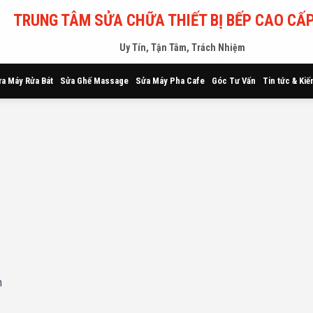
TRUNG TÂM SỬA CHỮA THIẾT BỊ BẾP CAO CẤP
Uy Tín, Tận Tâm, Trách Nhiệm
a Máy Rửa Bát
Sửa Ghế Massage
Sửa Máy Pha Cafe
Góc Tư Vấn
Tin tức & Kiế
h