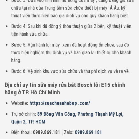
Bước 3: Dựa vào tình hình hư hỏng của máy , cùng bảng giá sửa
chữa tại nhà của Trung tâm sửa chữa thiết bị máy Á Âu, kỹ
thuật viên thực hiện báo giá dịch vụ cho quý khách hàng biết.
Bước 4: Sau khi đã đồng ý thỏa thuận giữa 2 bên, kỹ thuật viên
tiến hành sửa chữa.
Bước 5: Vận hành lại máy xem đã hoạt động ổn chưa, sau đó
thực hiện nghiệm thu dịch vụ và bàn giao lại thiết bị cho khách
hàng.
Bước 6: Vệ sinh khu vực sửa chữa và thu phí dịch vụ và ra về.
Địa chỉ uy tín sửa máy rửa bát Bosch lỗi E15 chính
hãng ở TP. Hồ Chí Minh
Website
:
https://suachuanhabep .com/
Trụ sở chính
:
89 Đồng Văn Cống, Phường Thạnh Mỹ Lợi,
Quận 2, TP. HCM
Điện thoại
: 0989.869.181 |
Zalo
:
0989.869.181