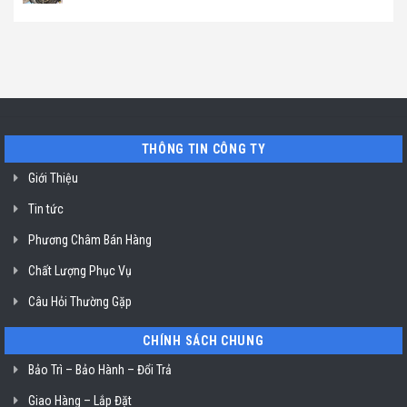
máy
ở
Địa
Không
hút
TP.
chỉ
có
mùi
Hồ
uy
bình
ở
Chí
tín
luận
TP.
Minh
sửa
ở
Hồ
máy
Địa
Chí
rửa
chỉ
Minh
bát
uy
Miele
tín
mất
vệ
nguồn
sinh
tại
nồi
THÔNG TIN CÔNG TY
HCM
chiên
không
dầu
Giới Thiệu
Klasterin
ở
Tin tức
TP.
Hồ
Chí
Phương Châm Bán Hàng
Minh
Chất Lượng Phục Vụ
Câu Hỏi Thường Gặp
CHÍNH SÁCH CHUNG
Bảo Trì – Bảo Hành – Đổi Trả
Giao Hàng – Lắp Đặt