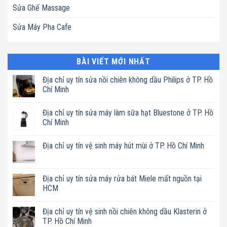
Sửa Ghế Massage
Sửa Máy Pha Cafe
BÀI VIẾT MỚI NHẤT
Địa chỉ uy tín sửa nồi chiên không dầu Philips ở TP. Hồ
Chí Minh
Không
có
Địa chỉ uy tín sửa máy làm sữa hạt Bluestone ở TP. Hồ
bình
luận
Chí Minh
ở
Địa
Không
chỉ
có
Địa chỉ uy tín vệ sinh máy hút mùi ở TP. Hồ Chí Minh
uy
bình
tín
luận
Không
sửa
ở
có
nồi
Địa
bình
chiên
chỉ
luận
Địa chỉ uy tín sửa máy rửa bát Miele mất nguồn tại
không
uy
ở
dầu
tín
HCM
Địa
Philips
sửa
chỉ
ở
máy
Không
uy
TP.
làm
có
tín
Địa chỉ uy tín vệ sinh nồi chiên không dầu Klasterin ở
Hồ
sữa
bình
vệ
Chí
hạt
luận
TP. Hồ Chí Minh
sinh
Minh
Bluestone
ở