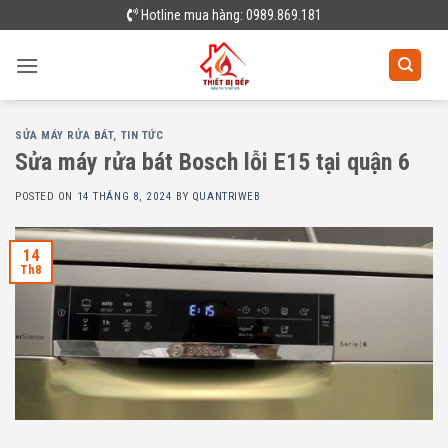
Skip
Hotline mua hàng: 0989.869.181
to
content
SỬA MÁY RỬA BÁT
,
TIN TỨC
Sửa máy rửa bát Bosch lỗi E15 tại quận 6
POSTED ON
14 THÁNG 8, 2024
BY
QUANTRIWEB
14
Th8