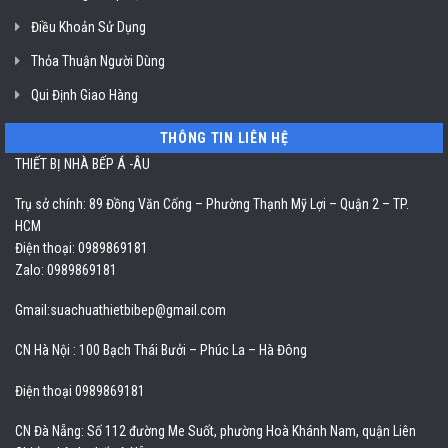
Điều Khoản Sử Dụng
Thỏa Thuận Người Dùng
Qui Định Giao Hàng
THÔNG TIN LIÊN HỆ
THIẾT BỊ NHÀ BẾP Á -ÂU
Trụ sở chính: 89 Đồng Văn Cống – Phường Thạnh Mỹ Lợi – Quận 2 – TP.
HCM
Điện thoại: 0989869181
Zalo: 0989869181
Gmail:
suachuathietbibep@gmail.com
CN Hà Nội : 100 Bạch Thái Bưởi – Phúc La – Hà Đông
Điện thoại 0989869181
CN Đà Nẵng: Số 112 đường Me Suốt, phường Hoà Khánh Nam, quận Liên