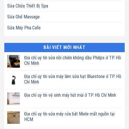
Sửa Chữa Thiết Bị Spa
Sửa Ghế Massage
Sửa Máy Pha Cafe
BÀI VIẾT MỚI NHẤT
Địa chỉ uy tín sửa nồi chiên không dầu Philips ở TP. Hồ
Chí Minh
Không
có
Địa chỉ uy tín sửa máy làm sữa hạt Bluestone ở TP. Hồ
bình
luận
Chí Minh
ở
Địa
Không
chỉ
có
Địa chỉ uy tín vệ sinh máy hút mùi ở TP. Hồ Chí Minh
uy
bình
tín
luận
Không
sửa
ở
có
nồi
Địa
bình
chiên
chỉ
luận
Địa chỉ uy tín sửa máy rửa bát Miele mất nguồn tại
không
uy
ở
dầu
tín
HCM
Địa
Philips
sửa
chỉ
ở
máy
Không
uy
TP.
làm