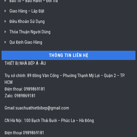
Bảo Trì – Bảo Hành – Đổi Trả
Giao Hàng – Lắp Đặt
Điều Khoản Sử Dụng
Thỏa Thuận Người Dùng
Qui Định Giao Hàng
THÔNG TIN LIÊN HỆ
THIẾT BỊ NHÀ BẾP Á -ÂU
Trụ sở chính: 89 Đồng Văn Cống – Phường Thạnh Mỹ Lợi – Quận 2 – TP.
HCM
Điện thoại: 0989869181
Zalo: 0989869181
Gmail:
suachuathietbibep@gmail.com
CN Hà Nội : 100 Bạch Thái Bưởi – Phúc La – Hà Đông
Điện thoại 0989869181