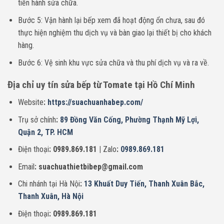
tiến hành sửa chữa.
Bước 5: Vận hành lại bếp xem đã hoạt động ổn chưa, sau đó
thực hiện nghiệm thu dịch vụ và bàn giao lại thiết bị cho khách
hàng.
Bước 6: Vệ sinh khu vực sửa chữa và thu phí dịch vụ và ra về.
Địa chỉ uy tín sửa bếp từ Tomate
tại Hồ Chí Minh
Website
:
https://suachuanhabep.com/
Trụ sở chính
:
89 Đồng Văn Cống, Phường Thạnh Mỹ Lợi,
Quận 2, TP. HCM
Điện thoại
: 0989.869.181 |
Zalo
:
0989.869.181
Email
: suachuathietbibep@gmail.com
Chi nhánh tại Hà Nội
:
13 Khuất Duy Tiến, Thanh Xuân Bắc,
Thanh Xuân, Hà Nội
Điện thoại
: 0989.869.181