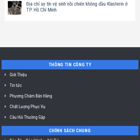
có
tín
Địa chỉ uy tín vệ sinh nồi chiên không dầu Klasterin ở
Hồ
sữa
bình
vệ
Chí
hạt
luận
TP. Hồ Chí Minh
sinh
Minh
Bluestone
ở
máy
ở
Địa
Không
hút
TP.
chỉ
có
mùi
Hồ
uy
bình
ở
Chí
tín
luận
TP.
Minh
sửa
ở
Hồ
máy
Địa
Chí
rửa
chỉ
Minh
bát
uy
Miele
tín
mất
vệ
nguồn
sinh
tại
nồi
THÔNG TIN CÔNG TY
HCM
chiên
không
dầu
Giới Thiệu
Klasterin
ở
Tin tức
TP.
Hồ
Chí
Phương Châm Bán Hàng
Minh
Chất Lượng Phục Vụ
Câu Hỏi Thường Gặp
CHÍNH SÁCH CHUNG