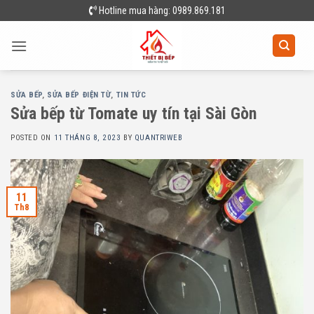
Skip
Hotline mua hàng: 0989.869.181
to
content
SỬA BẾP
,
SỬA BẾP ĐIỆN TỪ
,
TIN TỨC
Sửa bếp từ Tomate uy tín tại Sài Gòn
POSTED ON
11 THÁNG 8, 2023
BY
QUANTRIWEB
11
Th8