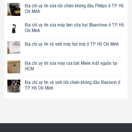
Địa chỉ uy tín sửa nồi chiên không dầu Philips ở TP. Hồ
Chí Minh
Không
có
Địa chỉ uy tín sửa máy làm sữa hạt Bluestone ở TP. Hồ
bình
luận
Chí Minh
ở
Địa
Không
chỉ
có
Địa chỉ uy tín vệ sinh máy hút mùi ở TP. Hồ Chí Minh
uy
bình
tín
luận
Không
sửa
ở
có
nồi
Địa
bình
chiên
chỉ
luận
Địa chỉ uy tín sửa máy rửa bát Miele mất nguồn tại
không
uy
ở
dầu
tín
HCM
Địa
Philips
sửa
chỉ
ở
máy
Không
uy
TP.
làm
có
tín
Địa chỉ uy tín vệ sinh nồi chiên không dầu Klasterin ở
Hồ
sữa
bình
vệ
Chí
hạt
luận
TP. Hồ Chí Minh
sinh
Minh
Bluestone
ở
máy
ở
Địa
Không
hút
TP.
chỉ
có
mùi
Hồ
uy
bình
ở
Chí
tín
luận
TP.
Minh
sửa
ở
Hồ
máy
Địa
Chí
rửa
chỉ
Minh
bát
uy
Miele
tín
mất
vệ