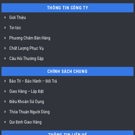
nguồn
sinh
tại
nồi
THÔNG TIN CÔNG TY
HCM
chiên
không
dầu
Giới Thiệu
Klasterin
ở
Tin tức
TP.
Hồ
Chí
Phương Châm Bán Hàng
Minh
Chất Lượng Phục Vụ
Câu Hỏi Thường Gặp
CHÍNH SÁCH CHUNG
Bảo Trì – Bảo Hành – Đổi Trả
Giao Hàng – Lắp Đặt
Điều Khoản Sử Dụng
Thỏa Thuận Người Dùng
Qui Định Giao Hàng