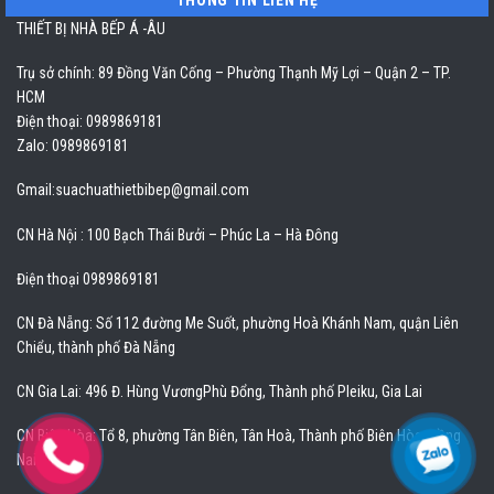
THÔNG TIN LIÊN HỆ
THIẾT BỊ NHÀ BẾP Á -ÂU
Trụ sở chính: 89 Đồng Văn Cống – Phường Thạnh Mỹ Lợi – Quận 2 – TP.
HCM
Điện thoại: 0989869181
Zalo: 0989869181
Gmail:
suachuathietbibep@gmail.com
CN Hà Nội : 100 Bạch Thái Bưởi – Phúc La – Hà Đông
Điện thoại 0989869181
CN Đà Nẵng: Số 112 đường Me Suốt, phường Hoà Khánh Nam, quận Liên
Chiểu, thành phố Đà Nẵng
CN Gia Lai: 496 Đ. Hùng VươngPhù Đổng, Thành phố Pleiku, Gia Lai
CN Biên Hòa: Tổ 8, phường Tân Biên, Tân Hoà, Thành phố Biên Hòa, Đồng
Nai