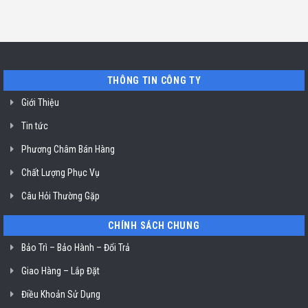
Chí
tín
luận
TP.
Minh
sửa
ở
Hồ
máy
Địa
Chí
rửa
chỉ
Minh
bát
uy
Miele
tín
mất
vệ
nguồn
sinh
tại
nồi
THÔNG TIN CÔNG TY
HCM
chiên
không
dầu
Giới Thiệu
Klasterin
ở
Tin tức
TP.
Hồ
Chí
Phương Châm Bán Hàng
Minh
Chất Lượng Phục Vụ
Câu Hỏi Thường Gặp
CHÍNH SÁCH CHUNG
Bảo Trì – Bảo Hành – Đổi Trả
Giao Hàng – Lắp Đặt
Điều Khoản Sử Dụng