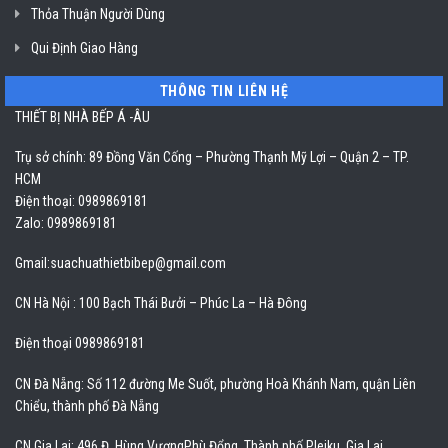
Thỏa Thuận Người Dùng
Qui Định Giao Hàng
THÔNG TIN LIÊN HỆ
THIẾT BỊ NHÀ BẾP Á -ÂU
Trụ sở chính: 89 Đồng Văn Cống – Phường Thạnh Mỹ Lợi – Quận 2 – TP.
HCM
Điện thoại: 0989869181
Zalo: 0989869181
Gmail:
suachuathietbibep@gmail.com
CN Hà Nội : 100 Bạch Thái Bưởi – Phúc La – Hà Đông
Điện thoại 0989869181
CN Đà Nẵng: Số 112 đường Me Suốt, phường Hoà Khánh Nam, quận Liên
Chiểu, thành phố Đà Nẵng
CN Gia Lai: 496 Đ. Hùng VươngPhù Đổng, Thành phố Pleiku, Gia Lai