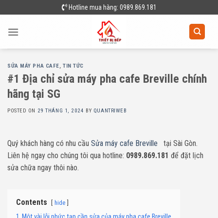
Skip
Hotline mua hàng: 0989.869.181
to
content
SỬA MÁY PHA CAFE
,
TIN TỨC
#1 Địa chỉ sửa máy pha cafe Breville chính
hãng tại SG
POSTED ON
29 THÁNG 1, 2024
BY
QUANTRIWEB
Quý khách hàng có nhu cầu
Sửa máy cafe Breville
tại Sài Gòn.
Liên hệ ngay cho chúng tôi qua hotline:
0989.869.181
để đặt lịch
sửa chữa ngay thôi nào.
Contents
hide
1
Một vài lỗi phức tạp cần sửa của máy pha cafe Breville