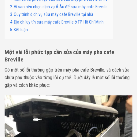
2
Vì sao nên chọn dịch vụ Á Âu để sửa máy cafe Breville
3
Quy trình dịch vụ sửa máy cafe Breville tại nhà
4
Địa chỉ uy tín sửa máy cafe Breville ở TP. Hồ Chí Minh
5
Kết luận
Một vài lỗi phức tạp cần sửa của máy pha cafe
Breville
Có một số lỗi thường gặp trên máy pha cafe Breville, và cách sửa
chữa phụ thuộc vào từng lỗi cụ thể. Dưới đây là một số lỗi thường
gặp và cách khắc phục: