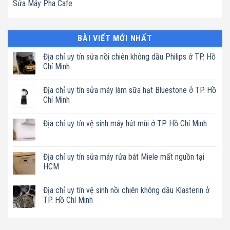
Sửa Máy Pha Cafe
BÀI VIẾT MỚI NHẤT
Địa chỉ uy tín sửa nồi chiên không dầu Philips ở TP. Hồ
Chí Minh
Không
có
Địa chỉ uy tín sửa máy làm sữa hạt Bluestone ở TP. Hồ
bình
luận
Chí Minh
ở
Địa
Không
chỉ
có
Địa chỉ uy tín vệ sinh máy hút mùi ở TP. Hồ Chí Minh
uy
bình
tín
luận
Không
sửa
ở
có
nồi
Địa
bình
chiên
chỉ
luận
Địa chỉ uy tín sửa máy rửa bát Miele mất nguồn tại
không
uy
ở
dầu
tín
HCM
Địa
Philips
sửa
chỉ
ở
máy
Không
uy
TP.
làm
có
tín
Địa chỉ uy tín vệ sinh nồi chiên không dầu Klasterin ở
Hồ
sữa
bình
vệ
Chí
hạt
luận
TP. Hồ Chí Minh
sinh
Minh
Bluestone
ở
máy
ở
Địa
Không
hút
TP.
chỉ
có
mùi
Hồ
uy
bình
ở