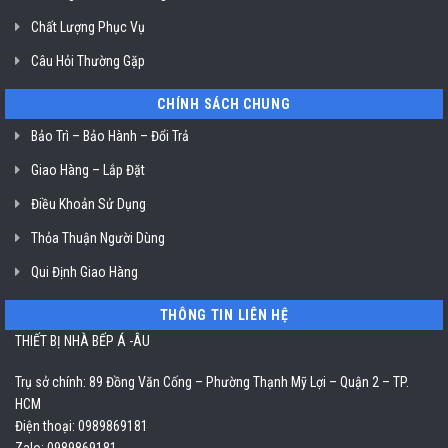
Chất Lượng Phục Vụ
Câu Hỏi Thường Gặp
CHÍNH SÁCH CHUNG
Bảo Trì – Bảo Hành – Đổi Trả
Giao Hàng – Lắp Đặt
Điều Khoản Sử Dụng
Thỏa Thuận Người Dùng
Qui Định Giao Hàng
THÔNG TIN LIÊN HỆ
THIẾT BỊ NHÀ BẾP Á -ÂU
Trụ sở chính: 89 Đồng Văn Cống – Phường Thạnh Mỹ Lợi – Quận 2 – TP.
HCM
Điện thoại: 0989869181
Zalo: 0989869181