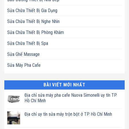
Sửa Chữa Thiết Bị Gia Dụng
Sửa Chữa Thiết Bị Nghe Nhìn
Sửa Chữa Thiết Bị Phòng Khám
Sửa Chữa Thiết Bị Spa
Sửa Ghế Massage
Sửa Máy Pha Cafe
BÀI VIẾT MỚI NHẤT
Địa chỉ sửa máy pha cafe Nuova Simonelli uy tín TP.
Hồ Chí Minh
Không
có
Địa chỉ uy tín sửa máy trộn bột ở TP. Hồ Chí Minh
bình
luận
Không
ở
có
Địa
bình
chỉ