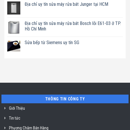
luận
Địa chỉ uy tín sửa máy rửa bát Junger tại HCM
sửa
ở
máy
Địa
Không
pha
chỉ
có
cafe
uy
bình
Nuova
tín
luận
Địa chỉ uy tín sửa máy rửa bát Bosch lỗi E61-03 ở TP.
Simonelli
sửa
ở
uy
Hồ Chí Minh
máy
Địa
tín
trộn
chỉ
TP.
Không
bột
uy
Hồ
có
ở
tín
Chí
Sửa bếp từ Siemens uy tín SG
bình
TP.
sửa
Minh
luận
Hồ
máy
Không
ở
Chí
rửa
có
Địa
Minh
bát
bình
chỉ
Junger
luận
uy
tại
ở
tín
HCM
Sửa
sửa
bếp
máy
từ
rửa
Siemens
bát
uy
Bosch
tín
lỗi
SG
E61-
03
THÔNG TIN CÔNG TY
ở
TP.
Hồ
Giới Thiệu
Chí
Minh
Tin tức
Phương Châm Bán Hàng