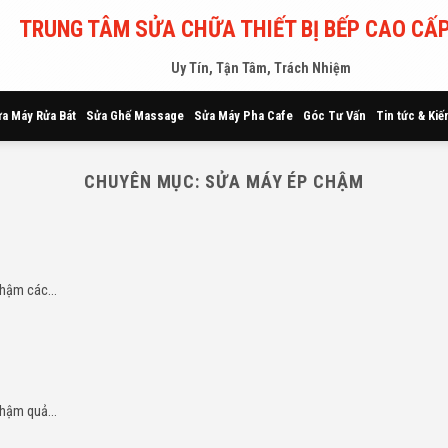
TRUNG TÂM SỬA CHỮA THIẾT BỊ BẾP CAO CẤP
Uy Tín, Tận Tâm, Trách Nhiệm
a Máy Rửa Bát
Sửa Ghế Massage
Sửa Máy Pha Cafe
Góc Tư Vấn
Tin tức & Kiế
CHUYÊN MỤC:
SỬA MÁY ÉP CHẬM
hậm các...
hậm quả...