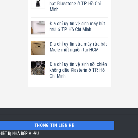
luận
hạt Bluestone ở TP. Hồ Chí
ở
Minh
Địa
chỉ
Không
uy
có
tín
Địa chỉ uy tín vệ sinh máy hút
bình
sửa
luận
mùi ở TP. Hồ Chí Minh
nồi
ở
chiên
Địa
Không
không
chỉ
có
dầu
Địa chỉ uy tín sửa máy rửa bát
uy
bình
Philips
tín
luận
Miele mất nguồn tại HCM
ở
sửa
ở
TP.
máy
Địa
Không
Hồ
làm
chỉ
có
Chí
Địa chỉ uy tín vệ sinh nồi chiên
sữa
uy
bình
Minh
hạt
tín
luận
không dầu Klasterin ở TP. Hồ
Bluestone
vệ
ở
Chí Minh
ở
sinh
Địa
TP.
máy
chỉ
Không
Hồ
hút
uy
có
Chí
mùi
tín
bình
Minh
ở
sửa
luận
TP.
máy
ở
Hồ
rửa
Địa
Chí
bát
chỉ
Minh
Miele
uy
mất
tín
nguồn
vệ
tại
sinh
HCM
THÔNG TIN LIÊN HỆ
nồi
chiên
HIẾT BỊ NHÀ BẾP Á -ÂU
không